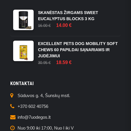
SKANĖSTAS ŽIRGAMS SWEET
EUCALYPTUS BLOCKS 3 KG
ORIGINAL
CURRENT
14.00
€
16.00
€
PRICE
PRICE
WAS:
IS:
16.00 €.
14.00 €.
EXCELLENT PETS DOG MOBILITY SOFT
CHEWS 60 PAPILDAI SĄNARIAMS IR
JUDĖJIMUI
ORIGINAL
CURRENT
18.59
€
30.95
€
PRICE
PRICE
WAS:
IS:
30.95 €.
18.59 €.
KONTAKTAI
Sūduvos g. 4, Šunskų mstl.
+370 602 40756
info@7uodegos.lt
Nuo 9:00 iki 17:00, Nuo I iki V