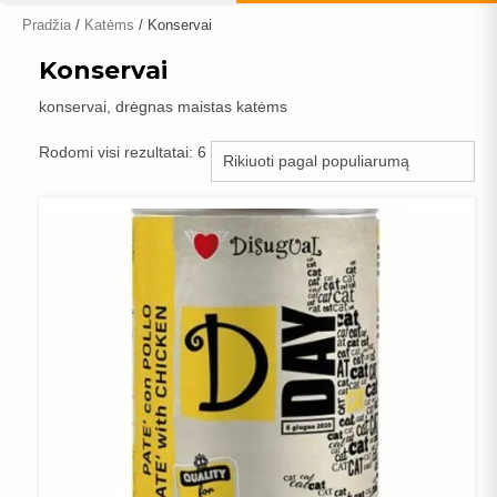
Pradžia
/
Katėms
/ Konservai
Konservai
konservai, drėgnas maistas katėms
Rūšiuojama
Rodomi visi rezultatai: 6
pagal
populiarumą