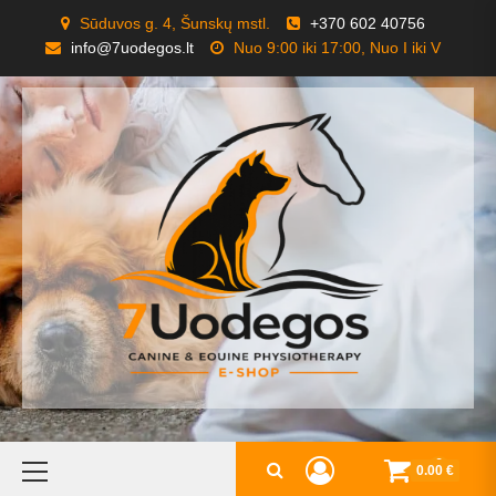
Skip
Sūduvos g. 4, Šunskų mstl.
+370 602 40756
to
info@7uodegos.lt
Nuo 9:00 iki 17:00, Nuo I iki V
content
Primary
0
0.00 €
Menu