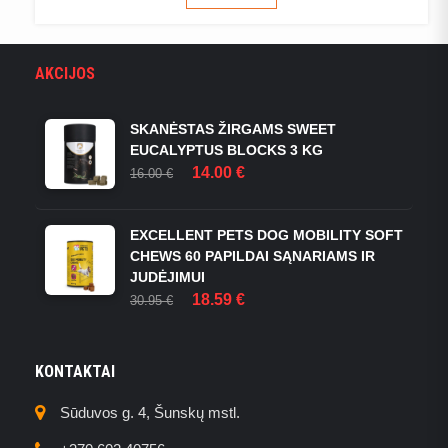
AKCIJOS
SKANĖSTAS ŽIRGAMS SWEET
EUCALYPTUS BLOCKS 3 KG
ORIGINAL
CURRENT
14.00
€
16.00
€
PRICE
PRICE
WAS:
IS:
16.00 €.
14.00 €.
EXCELLENT PETS DOG MOBILITY SOFT
CHEWS 60 PAPILDAI SĄNARIAMS IR
JUDĖJIMUI
ORIGINAL
CURRENT
18.59
€
30.95
€
PRICE
PRICE
WAS:
IS:
30.95 €.
18.59 €.
KONTAKTAI
Sūduvos g. 4, Šunskų mstl.