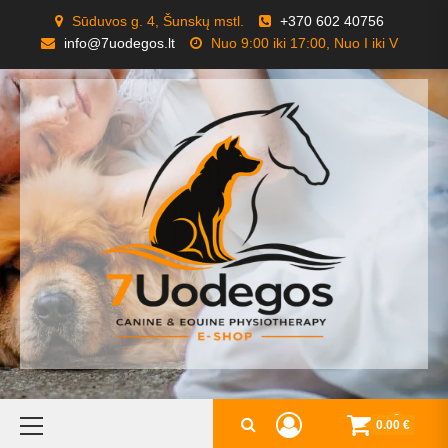
Skip
Sūduvos g. 4, Šunskų mstl.
+370 602 40756
to
info@7uodegos.lt
Nuo 9:00 iki 17:00, Nuo I iki V
content
Primary
0
0.00 €
Menu