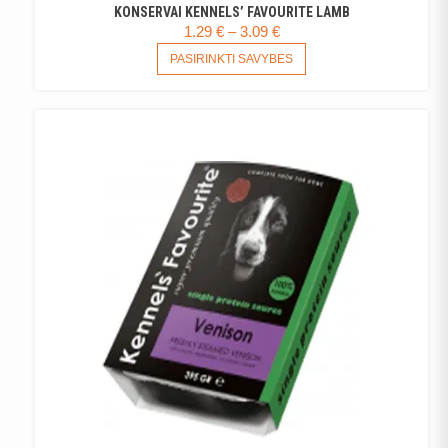
KONSERVAI KENNELS’ FAVOURITE LAMB
PRICE
1.29
€
–
3.09
€
RANGE:
THIS
PASIRINKTI SAVYBES
PRODUCT
1.29 €
HAS
THROUGH
MULTIPLE
3.09 €
VARIANTS.
THE
OPTIONS
MAY
BE
CHOSEN
ON
THE
PRODUCT
PAGE