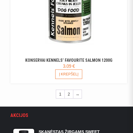
KONSERVAI KENNELS’ FAVOURITE SALMON 1200G
3.09
€
Į KREPŠELĮ
1
2
→
AKCIJOS
SKANĖSTAS ŽIRGAMS SWEET