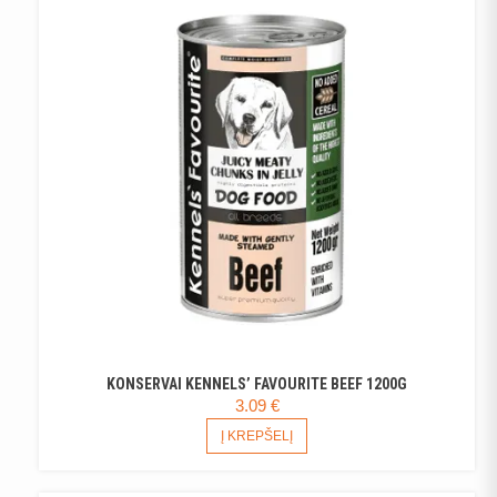
THE
OPTIONS
MAY
BE
CHOSEN
ON
THE
PRODUCT
PAGE
KONSERVAI KENNELS’ FAVOURITE BEEF 1200G
3.09
€
Į KREPŠELĮ