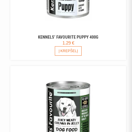
KENNELS’ FAVOURITE PUPPY 400G
1.29
€
Į KREPŠELĮ