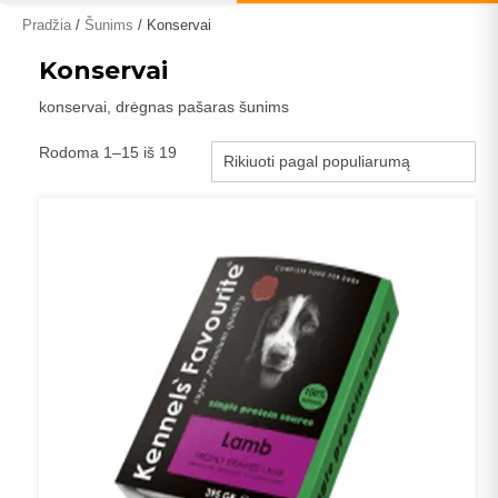
Pradžia
/
Šunims
/ Konservai
Konservai
konservai, drėgnas pašaras šunims
Rūšiuojama
Rodoma 1–15 iš 19
pagal
populiarumą