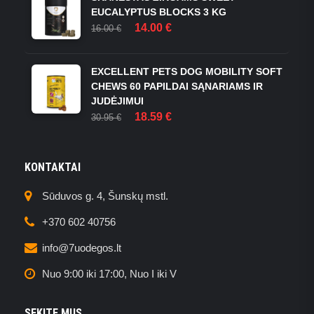
EUCALYPTUS BLOCKS 3 KG
ORIGINAL
CURRENT
14.00
€
16.00
€
PRICE
PRICE
WAS:
IS:
16.00 €.
14.00 €.
EXCELLENT PETS DOG MOBILITY SOFT
CHEWS 60 PAPILDAI SĄNARIAMS IR
JUDĖJIMUI
ORIGINAL
CURRENT
18.59
€
30.95
€
PRICE
PRICE
WAS:
IS:
30.95 €.
18.59 €.
KONTAKTAI
Sūduvos g. 4, Šunskų mstl.
+370 602 40756
info@7uodegos.lt
Nuo 9:00 iki 17:00, Nuo I iki V
SEKITE MUS