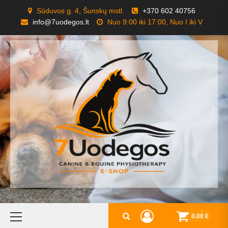
Skip
Sūduvos g. 4, Šunskų mstl.
+370 602 40756
to
info@7uodegos.lt
Nuo 9:00 iki 17:00, Nuo I iki V
content
Primary
0
0.00 €
Menu