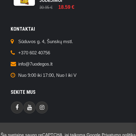
JUDĖJIMUI
ORIGINAL
CURRENT
18.59
€
30.95
€
PRICE
PRICE
WAS:
IS:
30.95 €.
18.59 €.
KONTAKTAI
Sūduvos g. 4, Šunskų mstl.
+370 602 40756
info@7uodegos.lt
Nuo 9:00 iki 17:00, Nuo I iki V
SEKITE MUS
Facebook
Youtube
Instagram
Šią svetainę saugo reCAPTCHA, jai taikoma Google
Privatumo politika