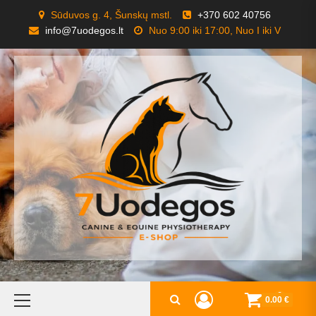
Skip
Sūduvos g. 4, Šunskų mstl.
+370 602 40756
to
info@7uodegos.lt
Nuo 9:00 iki 17:00, Nuo I iki V
content
Primary
0
0.00 €
Menu