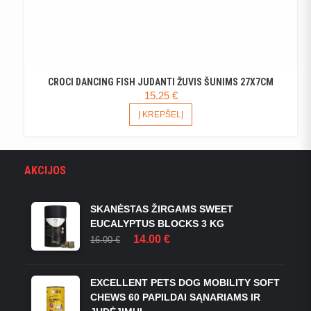
CROCI DANCING FISH JUDANTI ŽUVIS ŠUNIMS 27X7CM
15.25
€
Į KREPŠELĮ
AKCIJOS
SKANĖSTAS ŽIRGAMS SWEET
EUCALYPTUS BLOCKS 3 KG
ORIGINAL
CURRENT
14.00
€
16.00
€
PRICE
PRICE
WAS:
IS:
16.00 €.
14.00 €.
EXCELLENT PETS DOG MOBILITY SOFT
CHEWS 60 PAPILDAI SĄNARIAMS IR