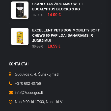
SKANĖSTAS ŽIRGAMS SWEET
EUCALYPTUS BLOCKS 3 KG
ORIGINAL
CURRENT
14.00
€
16.00
€
PRICE
PRICE
WAS:
IS:
16.00 €.
14.00 €.
EXCELLENT PETS DOG MOBILITY SOFT
CHEWS 60 PAPILDAI SĄNARIAMS IR
JUDĖJIMUI
ORIGINAL
CURRENT
18.59
€
30.95
€
PRICE
PRICE
WAS:
IS:
30.95 €.
18.59 €.
KONTAKTAI
Sūduvos g. 4, Šunskų mstl.
+370 602 40756
info@7uodegos.lt
Nuo 9:00 iki 17:00, Nuo I iki V