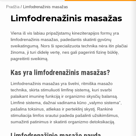
Pradžia
/ Limfodrenažinis masažas
Limfodrenažinis masažas
Viena iš vis labiau pripažįstamų kineziterapijos formų yra
limfodrenažinis masažas, padedantis skatinti gyvūnų
sveikatingumą. Nors ši specializuota technika nėra itin plačiai
žinoma, ji turi didelę vertę, nes gali pagerinti fizinę būklę,
pagreitinti sveikimą.
Kas yra limfodrenažinis masažas?
Limfodrenažinis masažas yra švelni, ritmiška masažo
technika, skirta stimuliuoti limfinę sistemą, kuri svarbi
palaikant imuninę funkciją ir organizmo skysčių balansą.
Limfinė sistema, dažnai vadinama kūno „valymo sistema“,
pašalina toksinus, atliekas ir perteklinį skystį. Rankinė
stimuliacija limfos srautui padeda pašalinti užsikimšimus,
sumažinti patinimus ir skatinti organizmo detoksikaciją.
Limfodrenažinio masažo nauda