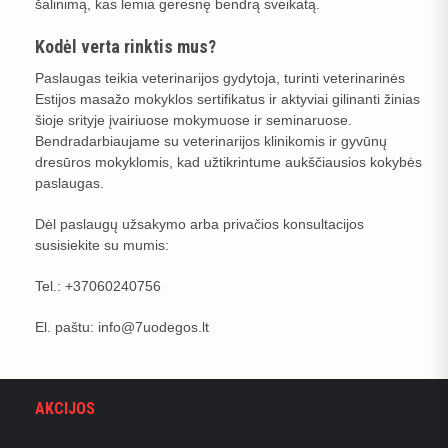
šalinimą, kas lemia geresnę bendrą sveikatą.
Kodėl verta rinktis mus?
Paslaugas teikia veterinarijos gydytoja, turinti veterinarinės
Estijos masažo mokyklos sertifikatus ir aktyviai gilinanti žinias
šioje srityje įvairiuose mokymuose ir seminaruose.
Bendradarbiaujame su veterinarijos klinikomis ir gyvūnų
dresūros mokyklomis, kad užtikrintume aukščiausios kokybės
paslaugas.
Dėl paslaugų užsakymo arba privačios konsultacijos
susisiekite su mumis:
Tel.: +37060240756
El. paštu: info@7uodegos.lt
AKCIJOS