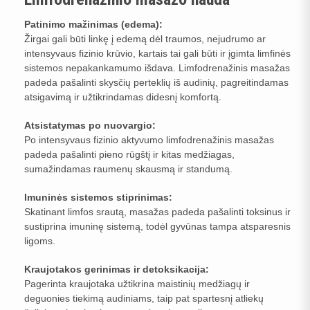
Patinimo mažinimas (edema):
Žirgai gali būti linkę į edemą dėl traumos, nejudrumo ar
intensyvaus fizinio krūvio, kartais tai gali būti ir įgimta limfinės
sistemos nepakankamumo išdava. Limfodrenažinis masažas
padeda pašalinti skysčių perteklių iš audinių, pagreitindamas
atsigavimą ir užtikrindamas didesnį komfortą.
Atsistatymas po nuovargio:
Po intensyvaus fizinio aktyvumo limfodrenažinis masažas
padeda pašalinti pieno rūgštį ir kitas medžiagas,
sumažindamas raumenų skausmą ir standumą.
Imuninės sistemos stiprinimas:
Skatinant limfos srautą, masažas padeda pašalinti toksinus ir
sustiprina imuninę sistemą, todėl gyvūnas tampa atsparesnis
ligoms.
Kraujotakos gerinimas ir detoksikacija:
Pagerinta kraujotaka užtikrina maistinių medžiagų ir
deguonies tiekimą audiniams, taip pat spartesnį atliekų