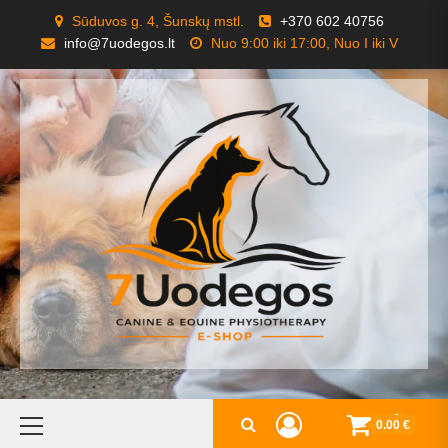
Skip
Sūduvos g. 4, Šunskų mstl.
+370 602 40756
to
info@7uodegos.lt
Nuo 9:00 iki 17:00, Nuo I iki V
content
Primary
0
0.00 €
Menu