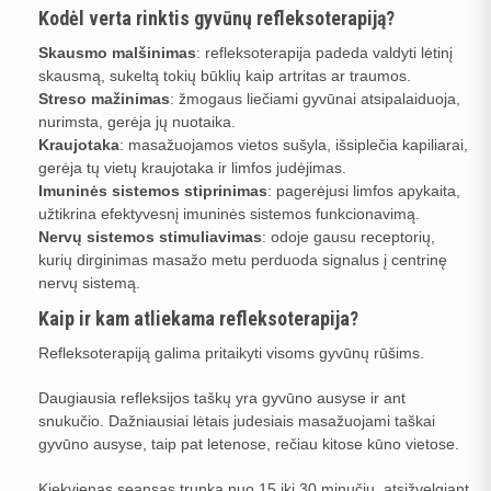
Kodėl verta rinktis gyvūnų refleksoterapiją?
Skausmo malšinimas
: refleksoterapija padeda valdyti lėtinį
skausmą, sukeltą tokių būklių kaip artritas ar traumos.
Streso mažinimas
: žmogaus liečiami gyvūnai atsipalaiduoja,
nurimsta, gerėja jų nuotaika.
Kraujotaka
: masažuojamos vietos sušyla, išsiplečia kapiliarai,
gerėja tų vietų kraujotaka ir limfos judėjimas.
Imuninės sistemos stiprinimas
: pagerėjusi limfos apykaita,
užtikrina efektyvesnį imuninės sistemos funkcionavimą.
Nervų sistemos stimuliavimas
: odoje gausu receptorių,
kurių dirginimas masažo metu perduoda signalus į centrinę
nervų sistemą.
Kaip ir kam atliekama refleksoterapija?
Refleksoterapiją galima pritaikyti visoms gyvūnų rūšims.
Daugiausia refleksijos taškų yra gyvūno ausyse ir ant
snukučio. Dažniausiai lėtais judesiais masažuojami taškai
gyvūno ausyse, taip pat letenose, rečiau kitose kūno vietose.
Kiekvienas seansas trunka nuo 15 iki 30 minučių, atsižvelgiant