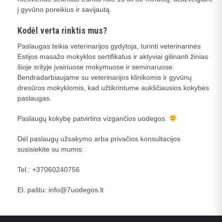
į gyvūno poreikius ir savijautą.
Kodėl verta rinktis mus?
Paslaugas teikia veterinarijos gydytoja, turinti veterinarinės
Estijos masažo mokyklos sertifikatus ir aktyviai gilinanti žinias
šioje srityje įvairiuose mokymuose ir seminaruose.
Bendradarbiaujame su veterinarijos klinikomis ir gyvūnų
dresūros mokyklomis, kad užtikrintume aukščiausios kokybės
paslaugas.
Paslaugų kokybę patvirtins vizgančios uodegos.
Dėl paslaugų užsakymo arba privačios konsultacijos
susisiekite su mumis:
Tel.: +37060240756
El. paštu: info@7uodegos.lt