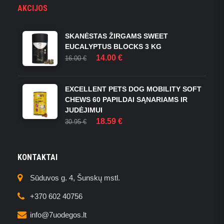
AKCIJOS
SKANĖSTAS ŽIRGAMS SWEET
EUCALYPTUS BLOCKS 3 KG
ORIGINAL
CURRENT
14.00
€
16.00
€
PRICE
PRICE
WAS:
IS:
16.00 €.
14.00 €.
EXCELLENT PETS DOG MOBILITY SOFT
CHEWS 60 PAPILDAI SĄNARIAMS IR
JUDĖJIMUI
ORIGINAL
CURRENT
18.59
€
30.95
€
PRICE
PRICE
WAS:
IS:
30.95 €.
18.59 €.
KONTAKTAI
Sūduvos g. 4, Šunskų mstl.
+370 602 40756
info@7uodegos.lt