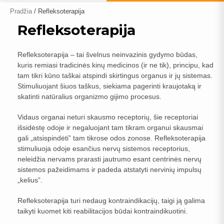
Pradžia
/ Refleksoterapija
Refleksoterapija
Refleksoterapija – tai švelnus neinvazinis gydymo būdas,
kuris remiasi tradicinės kinų medicinos (ir ne tik), principu, kad
tam tikri kūno taškai atspindi skirtingus organus ir jų sistemas.
Stimuliuojant šiuos taškus, siekiama pagerinti kraujotaką ir
skatinti natūralius organizmo gijimo procesus.
Vidaus organai neturi skausmo receptorių, šie receptoriai
išsidėstę odoje ir negaluojant tam tikram organui skausmai
gali „atsispindėti” tam tikrose odos zonose. Refleksoterapija
stimuliuoja odoje esančius nervų sistemos receptorius,
neleidžia nervams prarasti jautrumo esant centrinės nervų
sistemos pažeidimams ir padeda atstatyti nervinių impulsų
„kelius”.
Refleksoterapija turi nedaug kontraindikacijų, taigi ją galima
taikyti kuomet kiti reabilitacijos būdai kontraindikuotini.