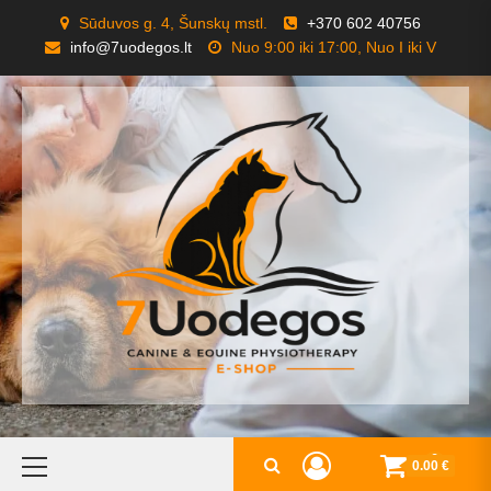
Skip
Sūduvos g. 4, Šunskų mstl.
+370 602 40756
to
info@7uodegos.lt
Nuo 9:00 iki 17:00, Nuo I iki V
content
Primary
0
0.00 €
Menu