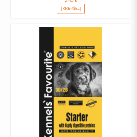
2.45
€
Į KREPŠELĮ