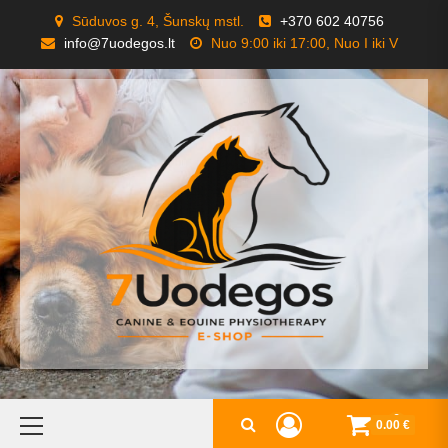
Skip
Sūduvos g. 4, Šunskų mstl.
+370 602 40756
to
info@7uodegos.lt
Nuo 9:00 iki 17:00, Nuo I iki V
content
Primary
0
0.00 €
Menu