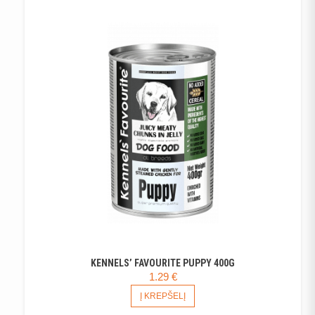
KENNELS’ FAVOURITE PUPPY 400G
1.29
€
Į KREPŠELĮ