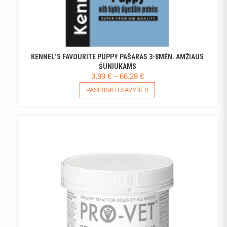
KENNEL’S FAVOURITE PUPPY PAŠARAS 3-8MĖN. AMŽIAUS
ŠUNIUKAMS
PRICE
3.99
€
–
66.28
€
RANGE:
THIS
PASIRINKTI SAVYBES
PRODUCT
3.99 €
HAS
THROUGH
MULTIPLE
66.28 €
VARIANTS.
THE
OPTIONS
MAY
BE
CHOSEN
ON
THE
PRODUCT
PAGE