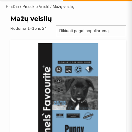
Pradžia
/ Produkto Veislė / Mažų veislių
Mažų veislių
Rūšiuojama
Rodoma 1–15 iš 24
pagal
populiarumą