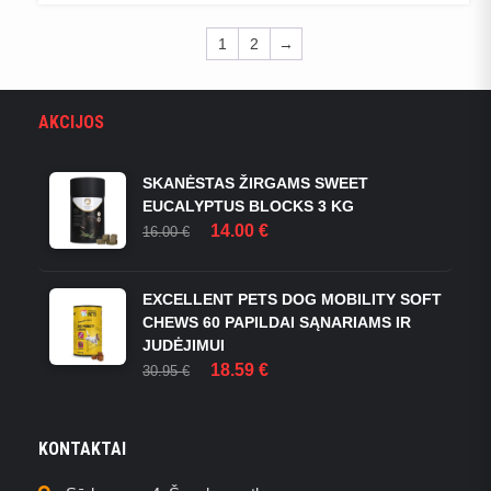
1
2
→
AKCIJOS
SKANĖSTAS ŽIRGAMS SWEET
EUCALYPTUS BLOCKS 3 KG
ORIGINAL
CURRENT
14.00
€
16.00
€
PRICE
PRICE
WAS:
IS:
16.00 €.
14.00 €.
EXCELLENT PETS DOG MOBILITY SOFT
CHEWS 60 PAPILDAI SĄNARIAMS IR
JUDĖJIMUI
ORIGINAL
CURRENT
18.59
€
30.95
€
PRICE
PRICE
WAS:
IS:
30.95 €.
18.59 €.
KONTAKTAI