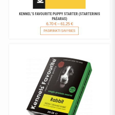
KENNEL’S FAVOURITE PUPPY STARTER (STARTERINIS
PAŠARAS)
PRICE
6.70
€
–
61.25
€
RANGE:
THIS
PASIRINKTI SAVYBES
PRODUCT
6.70 €
HAS
THROUGH
MULTIPLE
61.25 €
VARIANTS.
THE
OPTIONS
MAY
BE
CHOSEN
ON
THE
PRODUCT
PAGE