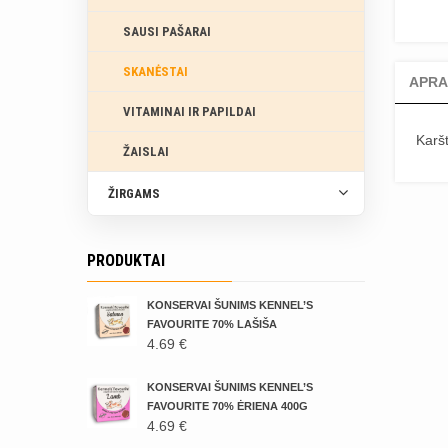
SAUSI PAŠARAI
SKANĖSTAI
APRA
VITAMINAI IR PAPILDAI
Karšt
ŽAISLAI
ŽIRGAMS
PRODUKTAI
KONSERVAI ŠUNIMS KENNEL’S
FAVOURITE 70% LAŠIŠA
4.69
€
KONSERVAI ŠUNIMS KENNEL’S
FAVOURITE 70% ĖRIENA 400G
4.69
€