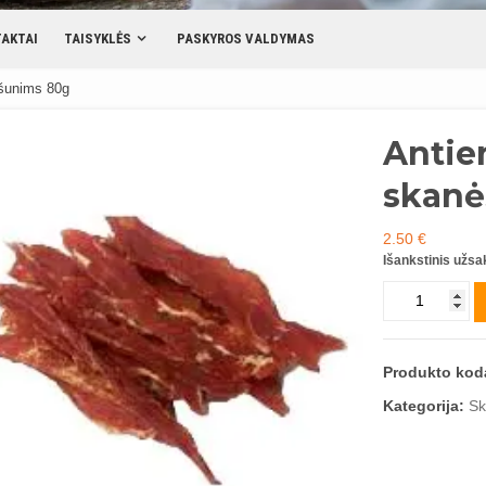
AKTAI
TAISYKLĖS
PASKYROS VALDYMAS
 šunims 80g
Antie
skanė
2.50
€
Išankstinis užs
produkto
kiekis:
Antienos
krūtinėlė,
Produkto kod
skanėstas
šunims
Kategorija:
Sk
80g