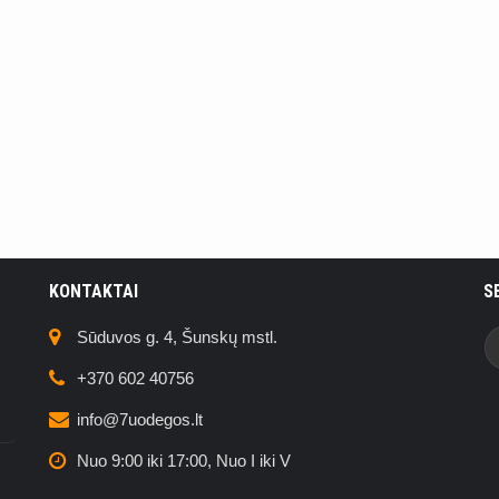
KONTAKTAI
S
Sūduvos g. 4, Šunskų mstl.
+370 602 40756
info@7uodegos.lt
Nuo 9:00 iki 17:00, Nuo I iki V