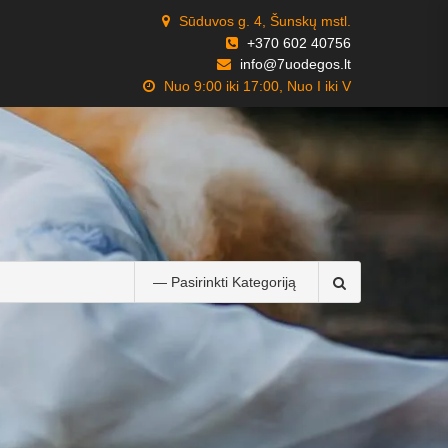
Sūduvos g. 4, Šunskų mstl.
+370 602 40756
info@7uodegos.lt
Nuo 9:00 iki 17:00, Nuo I iki V
Search
for: