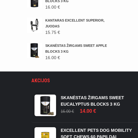
16.00 €.
14.00 €.
BLOCKS 3 KG
16.00
€
KANTARAS EXCELLENT SUPERIOR,
JUODAS
15.75
€
SKANĖSTAS ŽIRGAMS SWEET APPLE
BLOCKS 3 KG
16.00
€
AKCIJOS
SKANĖSTAS ŽIRGAMS SWEET
EUCALYPTUS BLOCKS 3 KG
ORIGINAL
CURRENT
14.00
€
16.00
€
PRICE
PRICE
WAS:
IS:
16.00 €.
14.00 €.
EXCELLENT PETS DOG MOBILITY
SOFT CHEWS 60 PAPILDAI