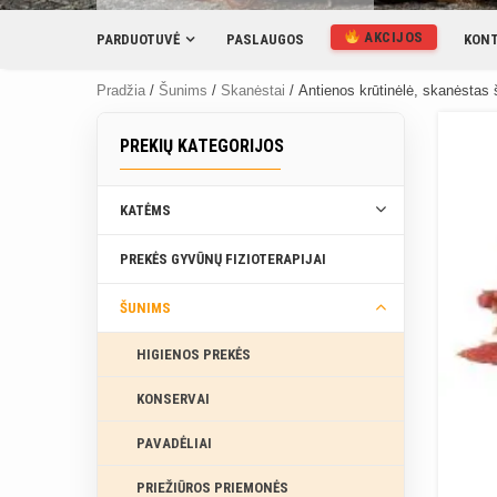
AKCIJOS
PARDUOTUVĖ
PASLAUGOS
KONT
Pradžia
/
Šunims
/
Skanėstai
/ Antienos krūtinėlė, skanėstas
PREKIŲ KATEGORIJOS
KATĖMS
PREKĖS GYVŪNŲ FIZIOTERAPIJAI
ŠUNIMS
HIGIENOS PREKĖS
KONSERVAI
PAVADĖLIAI
PRIEŽIŪROS PRIEMONĖS