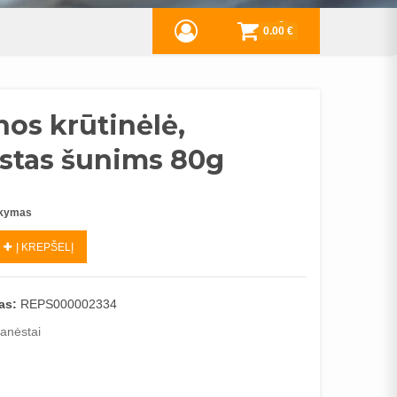
0
0.00 €
nos krūtinėlė,
stas šunims 80g
akymas
Į KREPŠELĮ
as:
REPS000002334
anėstai