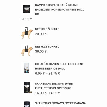
RAMINANTIS PAPILDAS ŽIRGAMS
EXCELLENT HORSE NO STRESS MIX 1
KG
51.90
€
NEŠYKLĖ ŠUNIUI S
20.00
€
NEŠYKLĖ ŠUNIUI L
36.00
€
GILIAI ŠALDANTIS GELIS EXCELLENT
HORSE DEEP ICE 50 ML
PRICE
6.95
€
–
21.75
€
RANGE:
6.95 €
SKANĖSTAS ŽIRGAMS SWEET
THROUGH
EUCALYPTUS BLOCKS 3 KG
ORIGINAL
CURRENT
16.00
€
14.00
€
21.75 €
PRICE
PRICE
WAS:
IS:
SKANĖSTAS ŽIRGAMS SWEET BANANA