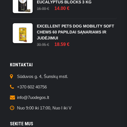
EUCALYPTUS BLOCKS 3 KG
BE
ORIGINAL
CURRENT
14.00
€
16.00
€
CHOSEN
PRICE
PRICE
ON
WAS:
IS:
THE
16.00 €.
14.00 €.
EXCELLENT PETS DOG MOBILITY SOFT
PRODUCT
CHEWS 60 PAPILDAI SĄNARIAMS IR
PAGE
JUDĖJIMUI
ORIGINAL
CURRENT
18.59
€
30.95
€
PRICE
PRICE
WAS:
IS:
30.95 €.
18.59 €.
KONTAKTAI
Sūduvos g. 4, Šunskų mstl.
+370 602 40756
info@7uodegos.lt
Nuo 9:00 iki 17:00, Nuo I iki V
SEKITE MUS